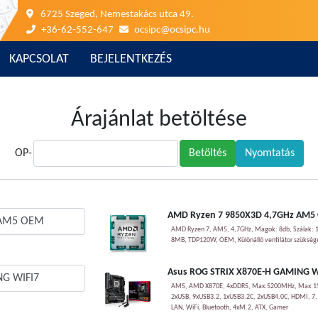
6725 Szeged, Nemestakács utca 49.
+36-62-552-647
ocsipc@ocsipc.hu
KAPCSOLAT
BEJELENTKEZÉS
Árajánlat betöltése
OP-
AMD Ryzen 7 9850X3D 4,7GHz AM5
AMD Ryzen 7, AM5, 4,7GHz, Magok: 8db, Szálak: 1
8MB, TDP120W, OEM, Különálló ventilátor szükség
Asus ROG STRIX X870E-H GAMING W
AM5, AMD X870E, 4xDDR5, Max:5200MHz, Max:192
2xUSB, 9xUSB3.2, 1xUSB3.2C, 2xUSB4.0C, HDMI, 7.1
LAN, WiFi, Bluetooth, 4xM.2, ATX, Gamer