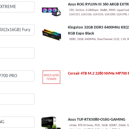
Asus ROG RYUJIN III 360 ARGB EXT
CPU, 3x12cm, 0-2800rpm, 36dBA, PWM, Liquid Coo
LGA1151, LGA1156, LGA1155, LGA1200, LGA1700, 
Kingston 32GB DDR5 6400MHz Kit(2
RGB Expo Black
DDR5, 32GB, 6400MHz, Dual Channel, CL32, 1,4V, 
Corsair 4TB M.2 2280 NVMe MP700
Asus TUF-RTX5080-O16G-GAMING
nVidia, RTX 50 Series, PCIE, 16GB, GDDR7, 256bi