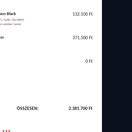
lass Black
132.100 Ft
C, Audio, Táp nélkül,
ss window, Gamer
hor
371.500 Ft
0 Ft
ÖSSZESEN:
2.381.700 Ft