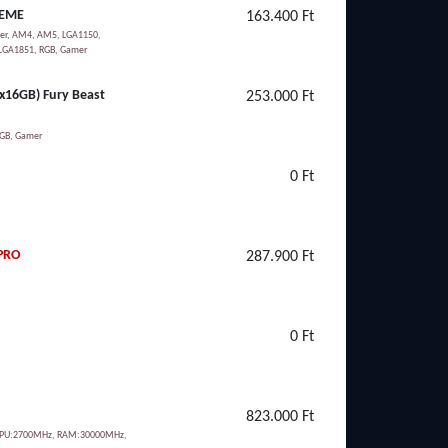
REME
163.400 Ft
ler, AM4, AM5, LGA1150,
LGA1851, RGB, Gamer
x16GB) Fury Beast
253.000 Ft
RGB, Gamer
0 Ft
 PRO
287.900 Ft
0 Ft
823.000 Ft
t, GPU:2700MHz, RAM:30000MHz,