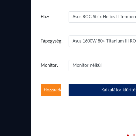
Ház:
Tápegység:
Monitor:
Hozzáadás
Kalkulátor kiüríté