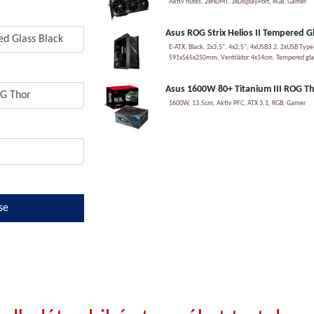
Aktív hűtés, 2xHDMI, 3xDisplayPort, RGB, Gamer
Asus ROG Strix Helios II Tempered G
E-ATX, Black, 2x3,5", 4x2,5", 4xUSB3.2, 2xUSB Type-
591x565x250mm, Ventilátor:4x14cm, Tempered gla
Asus 1600W 80+ Titanium III ROG T
1600W, 13,5cm, Aktív PFC, ATX 3.1, RGB, Gamer
se