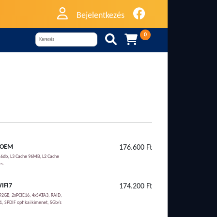
Bejelentkezés
0


 OEM
176.600 Ft
6db, L3 Cache 96MB, L2 Cache
es
IFI7
174.200 Ft
GB, 2xPCIE16, 4xSATA3, RAID,
, SPDIF optikai kimenet, 5Gb/s