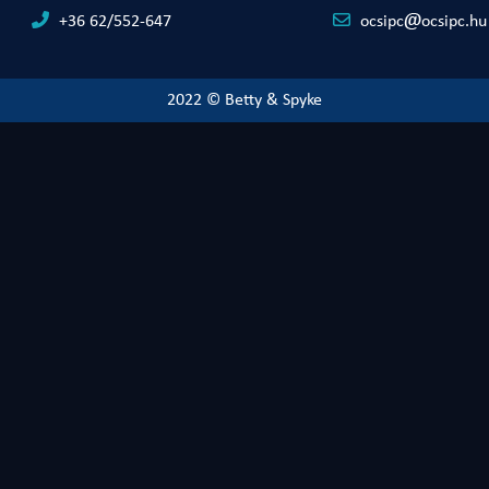
+36 62/552-647
ocsipc
ocsipc.hu
2022 © Betty & Spyke