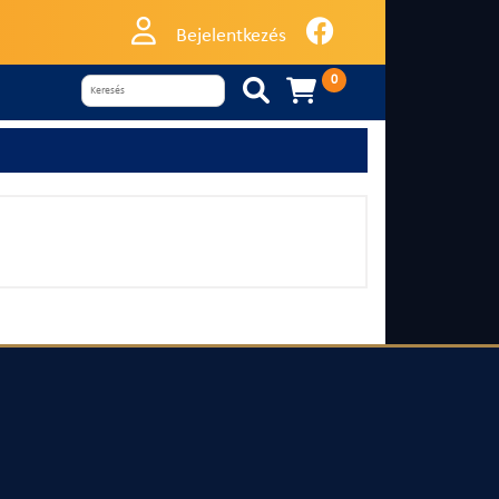
Bejelentkezés
0

