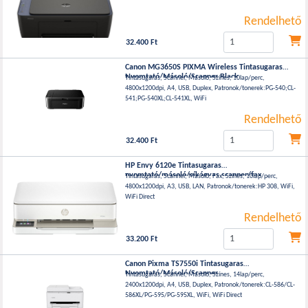
Rendelhető
32.400 Ft
Canon MG3650S PIXMA Wireless Tintasugaras
Nyomtató/Másoló/Scanner Black
Tintasugaras, Scanner, Másoló, Színes, 10lap/perc,
4800x1200dpi, A4, USB, Duplex, Patronok/tonerek:PG-540;CL-
541;PG-540XL;CL-541XL, WiFi
Rendelhető
32.400 Ft
HP Envy 6120e Tintasugaras
nyomtató/másoló/síkágyas scanner/fax
Tintasugaras, Scanner, Másoló, Fax, Színes, 10lap/perc,
4800x1200dpi, A3, USB, LAN, Patronok/tonerek:HP 308, WiFi,
WiFi Direct
Rendelhető
33.200 Ft
Canon Pixma TS7550i Tintasugaras
Nyomtató/Másoló/Scanner
Tintasugaras, Scanner, Másoló, Színes, 14lap/perc,
2400x1200dpi, A4, USB, Duplex, Patronok/tonerek:CL-586/CL-
586XL/PG-595/PG-595XL, WiFi, WiFi Direct