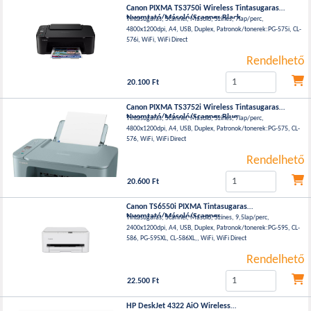
Canon PIXMA TS3750i Wireless Tintasugaras
Nyomtató/Másoló/Scanner Black
Tintasugaras, Scanner, Másoló, Színes, 7lap/perc,
4800x1200dpi, A4, USB, Duplex, Patronok/tonerek:PG-575i, CL-
576i, WiFi, WiFi Direct
Rendelhető
20.100 Ft
Canon PIXMA TS3752i Wireless Tintasugaras
Nyomtató/Másoló/Scanner Blue
Tintasugaras, Scanner, Másoló, Színes, 7lap/perc,
4800x1200dpi, A4, USB, Duplex, Patronok/tonerek:PG-575, CL-
576, WiFi, WiFi Direct
Rendelhető
20.600 Ft
Canon TS6550i PIXMA Tintasugaras
Nyomtató/Másoló/Scanner
Tintasugaras, Scanner, Másoló, Színes, 9,5lap/perc,
2400x1200dpi, A4, USB, Duplex, Patronok/tonerek:PG-595, CL-
586, PG-595XL, CL-586XL,, WiFi, WiFi Direct
Rendelhető
22.500 Ft
HP DeskJet 4322 AiO Wireless