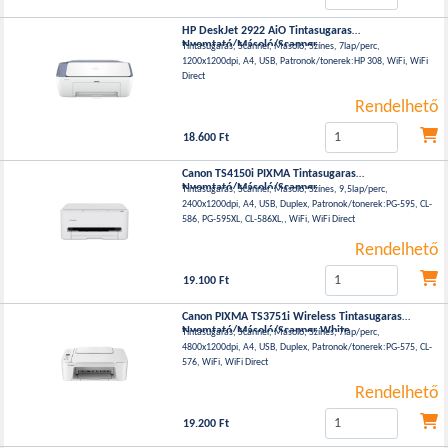
HP DeskJet 2922 AiO Tintasugaras
Nyomtató/Másoló/Scanner
Tintasugaras, Scanner, Másoló, Színes, 7lap/perc,
1200x1200dpi, A4, USB, Patronok/tonerek:HP 308, WiFi, WiFi
Direct
Rendelhető
18.600 Ft
Canon TS4150i PIXMA Tintasugaras
Nyomtató/Másoló/Scanner
Tintasugaras, Scanner, Másoló, Színes, 9,5lap/perc,
2400x1200dpi, A4, USB, Duplex, Patronok/tonerek:PG-595, CL-
586, PG-595XL, CL-586XL,, WiFi, WiFi Direct
Rendelhető
19.100 Ft
Canon PIXMA TS3751i Wireless Tintasugaras
Nyomtató/Másoló/Scanner White
Tintasugaras, Scanner, Másoló, Színes, 7lap/perc,
4800x1200dpi, A4, USB, Duplex, Patronok/tonerek:PG-575, CL-
576, WiFi, WiFi Direct
Rendelhető
19.200 Ft