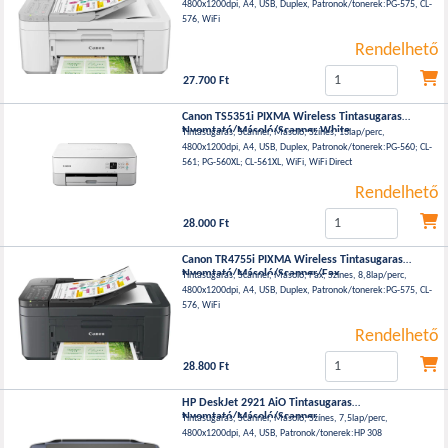
4800x1200dpi, A4, USB, Duplex, Patronok/tonerek:PG-575, CL-
576, WiFi
Rendelhető
27.700 Ft
Canon TS5351i PIXMA Wireless Tintasugaras
Nyomtató/Másoló/Scanner White
Tintasugaras, Scanner, Másoló, Színes, 13lap/perc,
4800x1200dpi, A4, USB, Duplex, Patronok/tonerek:PG-560; CL-
561; PG-560XL; CL-561XL, WiFi, WiFi Direct
Rendelhető
28.000 Ft
Canon TR4755i PIXMA Wireless Tintasugaras
Nyomtató/Másoló/Scanner/Fax
Tintasugaras, Scanner, Másoló, Fax, Színes, 8,8lap/perc,
4800x1200dpi, A4, USB, Duplex, Patronok/tonerek:PG-575, CL-
576, WiFi
Rendelhető
28.800 Ft
HP DeskJet 2921 AiO Tintasugaras
Nyomtató/Másoló/Scanner
Tintasugaras, Scanner, Másoló, Színes, 7,5lap/perc,
4800x1200dpi, A4, USB, Patronok/tonerek:HP 308