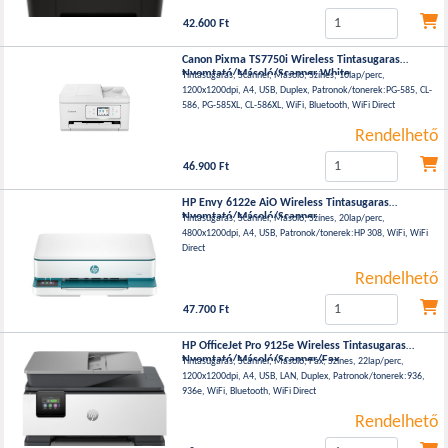
42.600 Ft
Canon Pixma TS7750i Wireless Tintasugaras
Nyomtató/Másoló/Scanner White
Tintasugaras, Scanner, Másoló, Színes, 10lap/perc,
1200x1200dpi, A4, USB, Duplex, Patronok/tonerek:PG-585, CL-
586, PG-585XL, CL-586XL, WiFi, Bluetooth, WiFi Direct
Rendelhető
46.900 Ft
HP Envy 6122e AiO Wireless Tintasugaras
Nyomtató/Másoló/Scanner
Tintasugaras, Scanner, Másoló, Színes, 20lap/perc,
4800x1200dpi, A4, USB, Patronok/tonerek:HP 308, WiFi, WiFi
Direct
Rendelhető
47.700 Ft
HP OfficeJet Pro 9125e Wireless Tintasugaras
Nyomtató/Másoló/Scanner/Fax
Tintasugaras, Scanner, Másoló, Fax, Színes, 22lap/perc,
1200x1200dpi, A4, USB, LAN, Duplex, Patronok/tonerek:936,
936e, WiFi, Bluetooth, WiFi Direct
Rendelhető