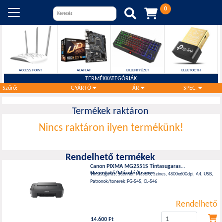
0


ACCESS POINT
ALAPLAP
BILLENTYŰZET
BLUETOOTH
TERMÉKKATEGÓRIÁK
Szűrő:
GYÁRTÓ
ÁR
SPEC.
Termékek raktáron
Nincs raktáron ilyen termékünk!
Rendelhető termékek
Canon PIXMA MG2551S Tintasugaras
Nyomtató/Másoló/Scaner
Tintasugaras, Scanner, Másoló, Színes, 4800x600dpi, A4, USB,
Patronok/tonerek:PG-545, CL-546
Rendelhető
14.600 Ft