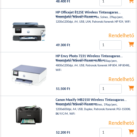
48.400 Ft
HP Officejet 8125E Wireless Tintasugaras
Nyomtató/Másoló/Scanner
Tintasugaras, Scanner, Másoló, Fax, Színes, 29lap/perc,
1200x1200dpi, A4, USB, LAN, Patronok/tonerek:HP 924, WiFi
Rendelhető
49.300 Ft
HP Envy Photo 7231 Wireless Tintasugaras
Nyomtató/Másoló/Scanner Blue
Tintasugaras, Scanner, Másoló, Színes, 20lap/perc,
4800x1200dpi, A4, USB, Patronok/tonerek:HP 804, HP 804XL,
WiFi
Rendelhető
51.500 Ft
Canon Maxify MB2150 Wireless Tintasugaras
Nyomtató/Másoló/Scanner
Tintasugaras, Scanner, Másoló, Színes, 19lap/perc,
1200x600dpi, A4, USB, Duplex, Patronok/tonerek:PGI-1500XL
BK/Y/C/M, WiFi
Rendelhető
52.200 Ft