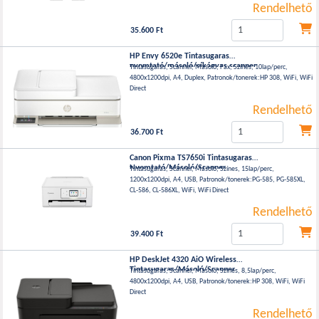
Rendelhető
35.600 Ft
HP Envy 6520e Tintasugaras
nyomtató/másoló/síkágyas scanner
Tintasugaras, Scanner, Másoló, Fax, Színes, 10lap/perc,
4800x1200dpi, A4, Duplex, Patronok/tonerek:HP 308, WiFi, WiFi
Direct
Rendelhető
36.700 Ft
Canon Pixma TS7650i Tintasugaras
Nyomtató/Másoló/Scanner
Tintasugaras, Scanner, Másoló, Színes, 15lap/perc,
1200x1200dpi, A4, USB, Patronok/tonerek:PG-585, PG-585XL,
CL-586, CL-586XL, WiFi, WiFi Direct
Rendelhető
39.400 Ft
HP DeskJet 4320 AiO Wireless
Tintasugaras/Másoló/Scanner
Tintasugaras, Scanner, Másoló, Színes, 8,5lap/perc,
4800x1200dpi, A4, USB, Patronok/tonerek:HP 308, WiFi, WiFi
Direct
Rendelhető