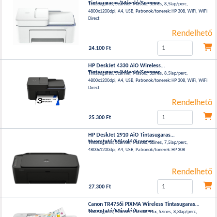
Tintasugaras/Másoló/Scanner
Tintasugaras, Scanner, Másoló, Színes, 8,5lap/perc,
4800x1200dpi, A4, USB, Patronok/tonerek:HP 308, WiFi, WiFi
Direct
Rendelhető
24.100 Ft
HP DeskJet 4330 AiO Wireless
Tintasugaras/Másoló/Scanner
Tintasugaras, Scanner, Másoló, Színes, 8,5lap/perc,
4800x1200dpi, A4, USB, Patronok/tonerek:HP 308, WiFi, WiFi
Direct
Rendelhető
25.300 Ft
HP DeskJet 2910 AiO Tintasugaras
Nyomtató/Másoló/Scanner
Tintasugaras, Scanner, Másoló, Színes, 7,5lap/perc,
4800x1200dpi, A4, USB, Patronok/tonerek:HP 308
Rendelhető
27.300 Ft
Canon TR4756i PIXMA Wireless Tintasugaras
Nyomtató/Másoló/Scanner
Tintasugaras, Scanner, Másoló, Fax, Színes, 8,8lap/perc,