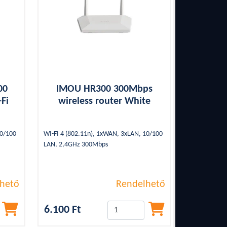
00
IMOU HR300 300Mbps
Fi
wireless router White
10/100
WI-FI 4 (802.11n), 1xWAN, 3xLAN, 10/100
LAN, 2,4GHz 300Mbps
hető
Rendelhető
6.100 Ft