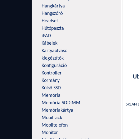
IM
Hangkártya
IP
Hangszóró
LA
Headset
Hűtőpaszta
Lin
iPAD
Mik
Kábelek
Ms
Kártyaolvasó
Ne
kiegészítők
QN
Konfiguráció
Kontroller
Re
Ub
Kormány
Str
Külső SSD
Sy
Memória
Tel
Memória SODIMM
5xLAN p
Te
Memóriakártya
Mobilrack
TP-
Mobiltelefon
Ubi
Monitor
Xi