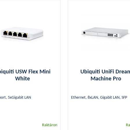
OU
-COM
NCOM
ksys
rotik
i
tgear
AP
yee
iquiti USW Flex Mini
Ubiquiti UniFi Drea
ong
White
Machine Pro
nology
tonika
ort, 5xGigabit LAN
Ethernet, 8xLAN, Gigabit LAN, SFP
nda
Link
quiti
Raktáron
Ra
aomi