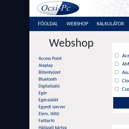
FŐOLDAL
WEBSHOP
KALKULÁTOR
Webshop
Ac
Access Point
A
Alaplap
As
Billentyűzet
Bluetooth
Cis
Digitalizáló
Cu
Egér
D-L
Egéralátét
Da
Egyedi szerver
Elem, töltő
Hik
Falitartó
Hu
Hálózati kártya