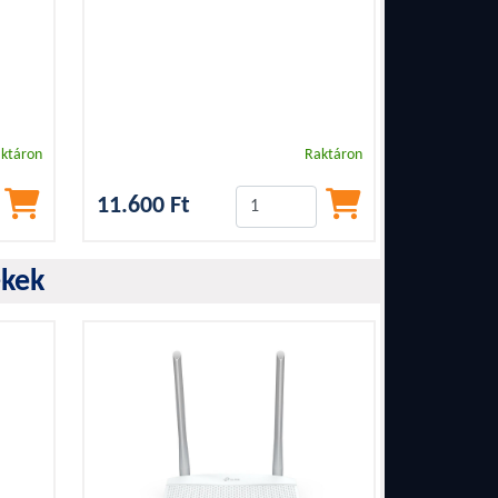
ktáron
Raktáron
11.600 Ft
ékek