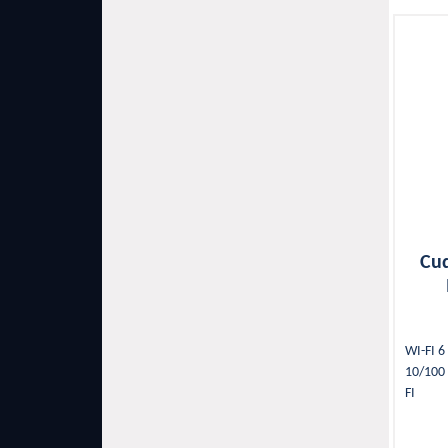
Cu
WI-FI 6
10/100
FI