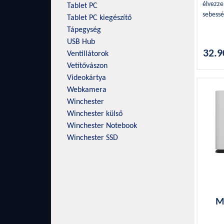
élvezze
Tablet PC
sebessé
Tablet PC kiegészítő
N-es se
Tápegység
antenná
USB Hub
kapcsol
32.9
Ventillátorok
biztosítanak Nem igénye
Vetítővászon
csak he
Videokártya
kapcsol
kapcsolatot Lehetõséget é
Webkamera
kínál a
Winchester
kiválas
Winchester külső
Winchester Notebook
Winchester SSD
M