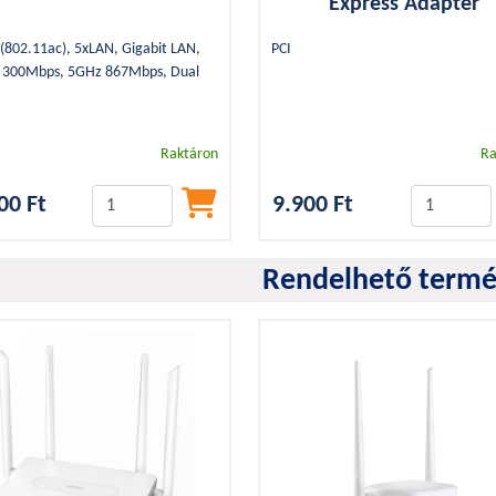
Express Adapter
 (802.11ac), 5xLAN, Gigabit LAN,
PCI
 300Mbps, 5GHz 867Mbps, Dual
Raktáron
Ra
00 Ft
9.900 Ft
Rendelhető term