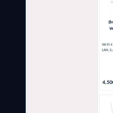
I
w
WI-FI 4
LAN, 2
4.50