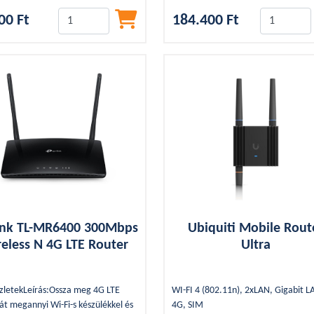
E
00 Ft
184.400 Ft
XEL
ink TL-MR6400 300Mbps
Ubiquiti Mobile Rout
eless N 4G LTE Router
Ultra
szletekLeírás:Ossza meg 4G LTE
WI-FI 4 (802.11n), 2xLAN, Gigabit L
át megannyi Wi-Fi-s készülékkel és
4G, SIM