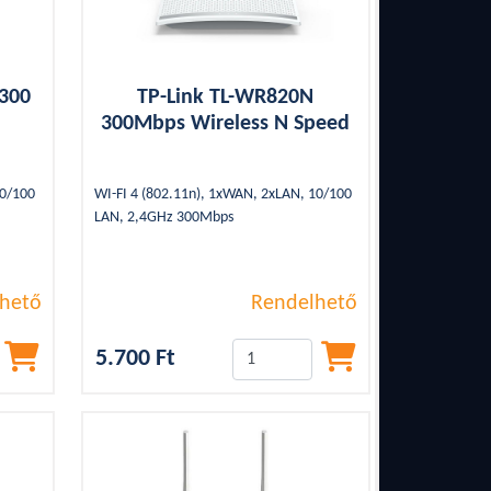
N300
TP-Link TL-WR820N
300Mbps Wireless N Speed
10/100
WI-FI 4 (802.11n), 1xWAN, 2xLAN, 10/100
LAN, 2,4GHz 300Mbps
hető
Rendelhető
5.700 Ft