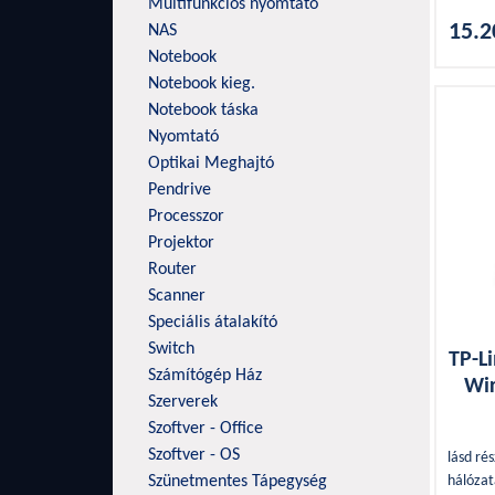
Multifunkciós nyomtató
ZT
15.2
NAS
Zy
Notebook
Notebook kieg.
Notebook táska
Nyomtató
Optikai Meghajtó
Pendrive
Processzor
Projektor
Router
Scanner
Speciális átalakító
Switch
TP-L
Számítógép Ház
Wir
Szerverek
Szoftver - Office
Szoftver - OS
lásd ré
Szünetmentes Tápegység
hálózat