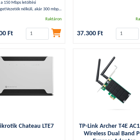
 a 150 Mbps letöltési
getVezeték nélküli, akár 300 mbps
besség Az erõteljes beépített
Raktáron
Ra
k stabil vezeték nélküli
ódást és nagy lefedettséget
00 Ft
37.300 Ft
l konfigurálást,
lyezze be a SIM/USIM kártyát,
ja be és használja a gyors Wi-Fi
s flexibilitást
 LAN/WAN csatlakozón, hogy
sza a megfelelõ csatlakozási típust
ikrotik Chateau LTE7
TP-Link Archer T4E AC
Wireless Dual Band P