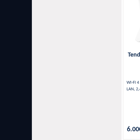
Tend
WI-FI 4
LAN, 2
6.00