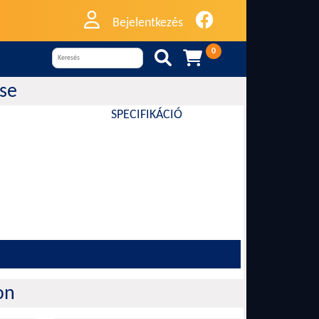
Bejelentkezés
0


ése
SPECIFIKÁCIÓ
on