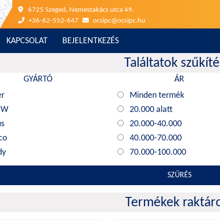
6725 Szeged, Nemestakács utca 49.
+36-62-552-647
ocsipc@ocsipc.hu
KAPCSOLAT
BEJELENTKEZÉS
Találtatok szűkít
GYÁRTÓ
ÁR
er
Minden termék
MW
20.000 alatt
us
20.000-40.000
co
40.000-70.000
dy
70.000-100.000
ink
100.000 felett
SZŰRÉS
hua
Minden termék
vision
Termékek raktár
awei