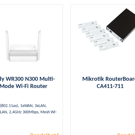
dy WR300 N300 Multi-
Mikrotik RouterBoa
Mode Wi-Fi Router
CA411-711
 (802.11ax), 1xWAN, 3xLAN,
 LAN, 2,4GHz 300Mbps, Mesh WI-