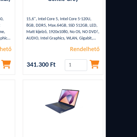
0,
15,6", Intel Core 5, Intel Core 5-120U,
t
8GB, DDR5, Max.64GB, SSD 512GB, LED,
me,
Matt kijelző, 1920x1080, No OS, NO DVD!,
phics,
AUDIO, Intel Graphics, WLAN, Gigabit,
 Type-
Bluetooth, 2xUSB 3.2, 2xUSB Type-C,
hető
Rendelhető
y,
1,64Kg, WEBCAM, HDMI, SSD, Grey,
élkül
3cella, Backlight
341.300 Ft