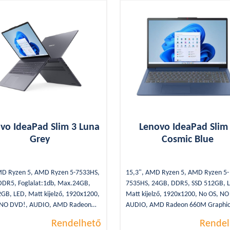
nasonic
vo IdeaPad Slim 3 Luna
Lenovo IdeaPad Slim
Grey
Cosmic Blue
MD Ryzen 5, AMD Ryzen 5-7533HS,
15,3", AMD Ryzen 5, AMD Ryzen 5-
DDR5, Foglalat:1db, Max.24GB,
7535HS, 24GB, DDR5, SSD 512GB, 
GB, LED, Matt kijelző, 1920x1200,
Matt kijelző, 1920x1200, No OS, N
 NO DVD!, AUDIO, AMD Radeon
AUDIO, AMD Radeon 660M Graphic
raphics, WLAN, Bluetooth, 2xUSB
WLAN, Bluetooth, 2xUSB 3.2, 1xUSB
Rendelhető
Rendel
xUSB Type-C, 1,73Kg, WEBCAM,
C, 1,49Kg, WEBCAM, HDMI, SSD, Bl