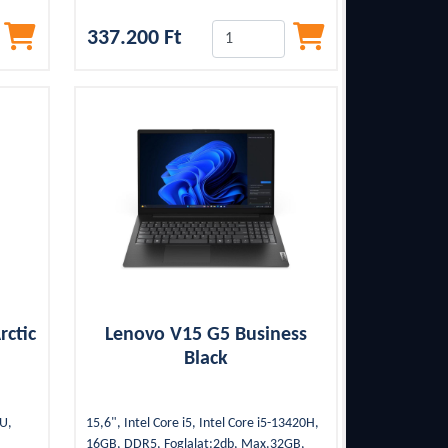
1xUSB Type-C, 1,49Kg, WEBCAM, HDMI,
337.200 Ft
SSD, Blue, Kártyaolvasó, Backlight
rctic
Lenovo V15 G5 Business
Black
5U,
15,6", Intel Core i5, Intel Core i5-13420H,
16GB, DDR5, Foglalat:2db, Max.32GB,