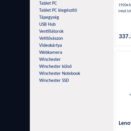
Tablet PC
1920x1
Tablet PC kiegészítő
Intel U
Tápegység
Bluetoo
1,44Kg
USB Hub
3cella,
Ventillátorok
337.
Vetítővászon
Videokártya
Webkamera
Winchester
Winchester külső
Winchester Notebook
Winchester SSD
Leno