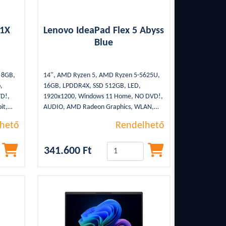
81X
Lenovo IdeaPad Flex 5 Abyss
Blue
, 8GB,
14", AMD Ryzen 5, AMD Ryzen 5-5625U,
,
16GB, LPDDR4X, SSD 512GB, LED,
VD!,
1920x1200, Windows 11 Home, NO DVD!,
it,
AUDIO, AMD Radeon Graphics, WLAN,
,
Bluetooth, 2xUSB 3.2, 1xUSB Type-C,
hető
Rendelhető
,
1,55Kg, WEBCAM, HDMI, SSD, Blue,
Kártyaolvasó, 3cella, Érintőképernyő,
341.600 Ft
Backlight