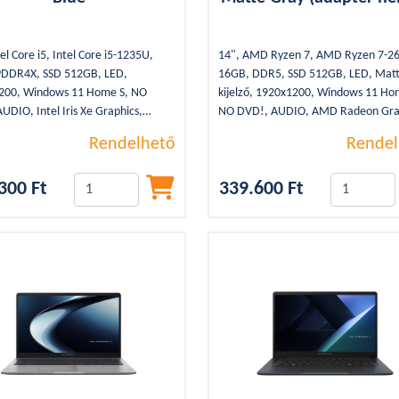
el Core i5, Intel Core i5-1235U,
14", AMD Ryzen 7, AMD Ryzen 7-26
PDDR4X, SSD 512GB, LED,
16GB, DDR5, SSD 512GB, LED, Mat
200, Windows 11 Home S, NO
kijelző, 1920x1200, Windows 11 Ho
UDIO, Intel Iris Xe Graphics,
NO DVD!, AUDIO, AMD Radeon Gra
luetooth, 2xUSB 3.2, 1xUSB Type-
WLAN, Bluetooth, 2xUSB 3.2, 2xUSB
Rendelhető
Rendel
Kg, WEBCAM, HDMI, SSD, Blue,
C, 1,4Kg, WEBCAM, HDMI, SSD, Gre
lvasó, Érintőképernyő
4cella, Backlight, Hálózati adapter n
300 Ft
339.600 Ft