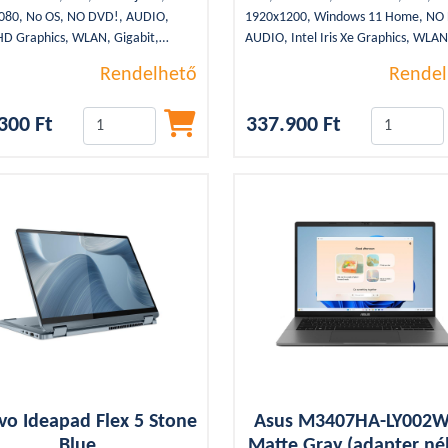
080, No OS, NO DVD!, AUDIO,
1920x1200, Windows 11 Home, NO
HD Graphics, WLAN, Gigabit,
AUDIO, Intel Iris Xe Graphics, WLAN
th, 2xUSB 3.2, 2xUSB Type-C,
Bluetooth, 2xUSB 3.2, 1xUSB Type-C
Rendelhető
Rendel
, WEBCAM, HDMI, SSD, Grey,
1,55Kg, WEBCAM, HDMI, SSD, Grey
 Backlight
Kártyaolvasó, Érintőképernyő, Backl
300 Ft
337.900 Ft
vo Ideapad Flex 5 Stone
Asus M3407HA-LY002
Blue
Matte Gray (adapter nél