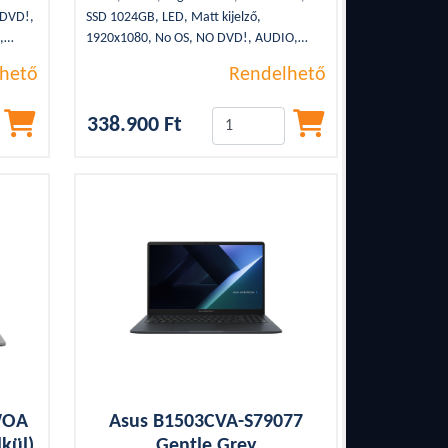
 DVD!,
SSD 1024GB, LED, Matt kijelző,
,
1920x1080, No OS, NO DVD!, AUDIO,
,
Intel UHD Graphics, WLAN, Gigabit,
hető
Rendelhető
,
Bluetooth, 2xUSB 3.2, 1xUSB Type-C,
ight
1,61Kg, WEBCAM, HDMI, SSD, Black
338.900 Ft
WOA
Asus B1503CVA-S79077
kül)
Gentle Grey