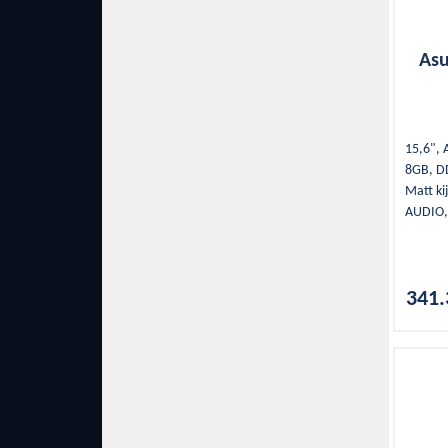
As
15,6",
8GB, D
Matt ki
AUDIO,
WLAN, G
2xUSB 
SSD, Gr
341.