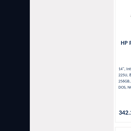
HP P
14", Int
225U, 8
256GB, 
DOS, NO
WLAN, G
2xUSB 
SSD, Sil
342.