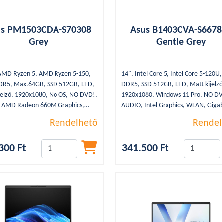
us PM1503CDA-S70308
Asus B1403CVA-S667
Grey
Gentle Grey
 AMD Ryzen 5, AMD Ryzen 5-150,
14", Intel Core 5, Intel Core 5-120U
DR5, Max.64GB, SSD 512GB, LED,
DDR5, SSD 512GB, LED, Matt kijelző
jelző, 1920x1080, No OS, NO DVD!,
1920x1080, Windows 11 Pro, NO D
 AMD Radeon 660M Graphics,
AUDIO, Intel Graphics, WLAN, Gigab
igabit, Bluetooth, 2xUSB 3.2,
Bluetooth, 2xUSB 3.2, 2xUSB Type-C
Rendelhető
Rendel
Type-C, 1,6Kg, WEBCAM, HDMI,
1,44Kg, WEBCAM, HDMI, SSD, Grey
ey, 3cella, Backlight
3cella, Backlight
300 Ft
341.500 Ft