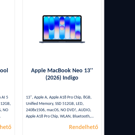
ool
Apple MacBook Neo 13''
(2026) Indigo
 AI 5
13", Apple A, Apple A18 Pro Chip, 8GB,
512GB,
Unified Memory, SSD 512GB, LED,
S, NO
2408x1506, macOS, NO DVD!, AUDIO,
Apple A18 Pro Chip, WLAN, Bluetooth,
3.2,
2xUSB Type-C, 1,23Kg, WEBCAM, SSD,
hető
Rendelhető
DMI,
Indigo, 16óra, Backlight