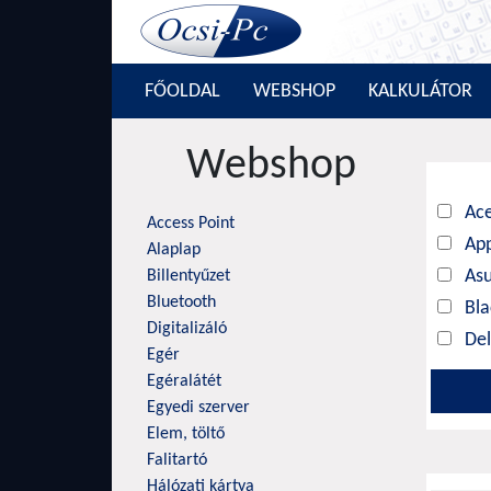
FŐOLDAL
WEBSHOP
KALKULÁTOR
Webshop
Ac
Access Point
Ap
Alaplap
As
Billentyűzet
Bluetooth
Bl
Digitalizáló
Del
Egér
Gig
Egéralátét
HP
Egyedi szerver
Elem, töltő
Le
Falitartó
Ms
Hálózati kártya