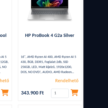
ool
HP ProBook 4 G2a Silver
 AI 5
16", AMD Ryzen AI 400, AMD Ryzen AI 5
512GB,
430, 8GB, DDR5, Foglalat:2db, SSD
S, NO
256GB, LED, Matt kijelző, 1920x1200,
DOS, NO DVD!, AUDIO, AMD Radeon
3.2,
840M Graphics, WLAN, Bluetooth, 2xUSB
hető
Rendelhető
DMI,
3.2, 2xUSB Type-C, 1,41Kg, WEBCAM,
HDMI, SSD, Silver, 3cella, Backlight
343.900 Ft