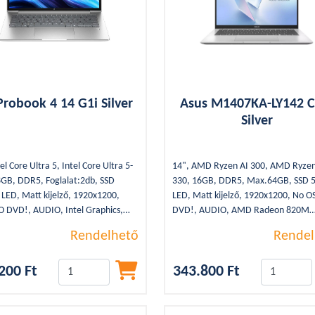
robook 4 14 G1i Silver
Asus M1407KA-LY142 C
Silver
el Core Ultra 5, Intel Core Ultra 5-
14", AMD Ryzen AI 300, AMD Ryzen
GB, DDR5, Foglalat:2db, SSD
330, 16GB, DDR5, Max.64GB, SSD 
LED, Matt kijelző, 1920x1200,
LED, Matt kijelző, 1920x1200, No O
 DVD!, AUDIO, Intel Graphics,
DVD!, AUDIO, AMD Radeon 820M
igabit, Bluetooth, 2xUSB 3.2,
Graphics, WLAN, Bluetooth, 2xUSB 
Rendelhető
Rendel
Type-C, 1,39Kg, WEBCAM, HDMI,
2xUSB Type-C, 1,46Kg, WEBCAM, H
ver, 3cella, Backlight
SSD, Silver, 4cella, Backlight
200 Ft
343.800 Ft