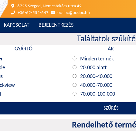
6725 Szeged, Nemestakács utca 49.
+36-62-552-647
ocsipc@ocsipc.hu
KAPCSOLAT
BEJELENTKEZÉS
Találtatok szűkít
GYÁRTÓ
ÁR
er
Minden termék
ple
20.000 alatt
us
20.000-40.000
ackview
40.000-70.000
l
70.000-100.000
abyte
100.000 felett
SZŰRÉS
Minden termék
novo
Rendelhető term
i