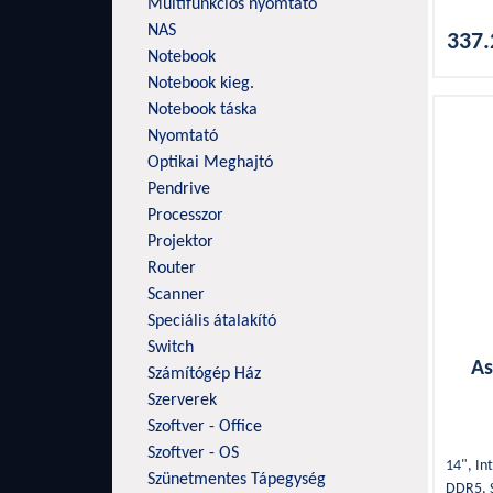
Multifunkciós nyomtató
HDMI, S
NAS
337.
Notebook
Notebook kieg.
Notebook táska
Nyomtató
Optikai Meghajtó
Pendrive
Processzor
Projektor
Router
Scanner
Speciális átalakító
Switch
As
Számítógép Ház
Szerverek
Szoftver - Office
Szoftver - OS
14", In
Szünetmentes Tápegység
DDR5, S