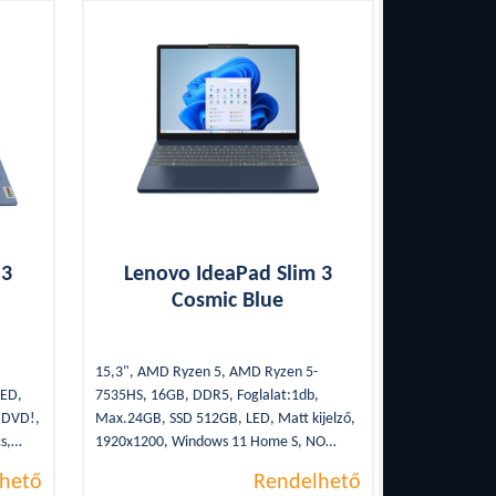
16"
16,1"
16,2"
17,3"
18"
 3
Lenovo IdeaPad Slim 3
Cosmic Blue
15,3", AMD Ryzen 5, AMD Ryzen 5-
LED,
7535HS, 16GB, DDR5, Foglalat:1db,
O DVD!,
Max.24GB, SSD 512GB, LED, Matt kijelző,
s,
1920x1200, Windows 11 Home S, NO
 Type-
DVD!, AUDIO, AMD Radeon 660M
hető
Rendelhető
ue,
Graphics, WLAN, Bluetooth, 2xUSB 3.2,