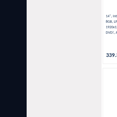
14", Int
8GB, L
1920x1
DVD!, A
WLAN, B
C, 1,5
Kártyao
339.