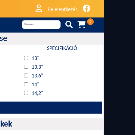
Bejelentkezés
0


ése
SPECIFIKÁCIÓ
13"
13,3"
13,6"
14"
14,2"
14,5"
15,1"
15,3"
ékek
15,6"