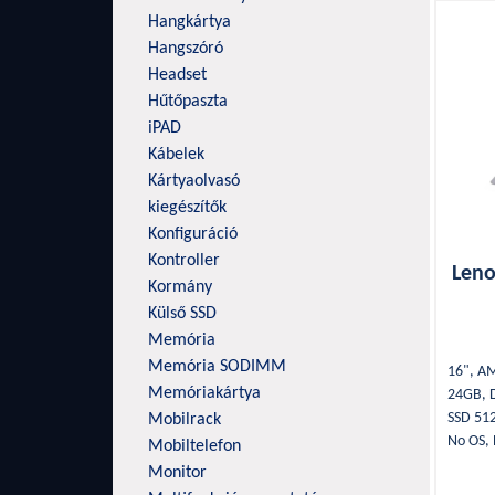
Pa
Hangkártya
Hangszóró
Headset
Hűtőpaszta
iPAD
Kábelek
Kártyaolvasó
kiegészítők
Konfiguráció
Kontroller
Leno
Kormány
Külső SSD
Memória
Memória SODIMM
16", A
Memóriakártya
24GB, 
SSD 512
Mobilrack
No OS,
Mobiltelefon
660M G
Monitor
3.2, 1