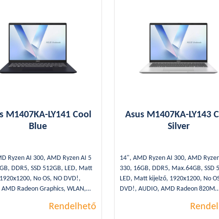
s M1407KA-LY141 Cool
Asus M1407KA-LY143 C
Blue
Silver
MD Ryzen AI 300, AMD Ryzen AI 5
14", AMD Ryzen AI 300, AMD Ryzen
6GB, DDR5, SSD 512GB, LED, Matt
330, 16GB, DDR5, Max.64GB, SSD 
, 1920x1200, No OS, NO DVD!,
LED, Matt kijelző, 1920x1200, No O
 AMD Radeon Graphics, WLAN,
DVD!, AUDIO, AMD Radeon 820M
th, 2xUSB 3.2, 2xUSB Type-C,
Graphics, WLAN, Bluetooth, 2xUSB 
Rendelhető
Rendel
, WEBCAM, HDMI, SSD, Blue,
2xUSB Type-C, 1,46Kg, WEBCAM, H