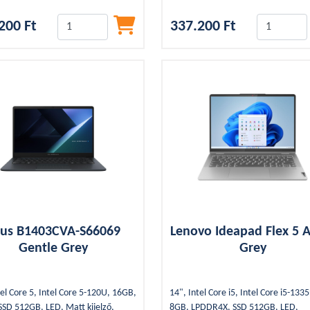
SD, Grey, Kártyaolvasó, Backlight
Kártyaolvasó, Backlight
200 Ft
337.200 Ft
us B1403CVA-S66069
Lenovo Ideapad Flex 5 A
Gentle Grey
Grey
tel Core 5, Intel Core 5-120U, 16GB,
14", Intel Core i5, Intel Core i5-133
SD 512GB, LED, Matt kijelző,
8GB, LPDDR4X, SSD 512GB, LED,