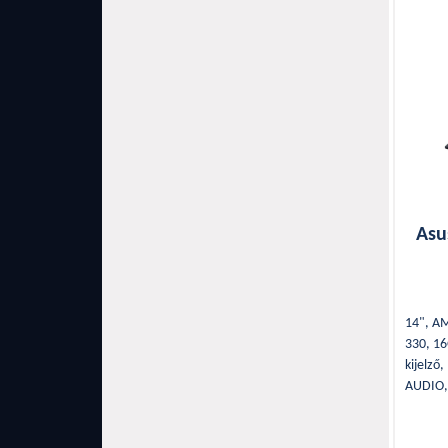
Asu
14", A
330, 1
kijelző
AUDIO,
Bluetoo
1,46Kg